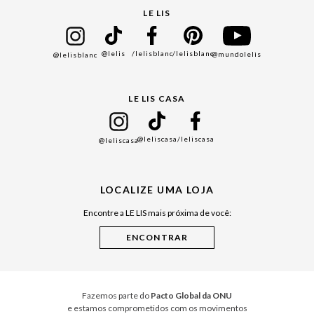
Seja um Franqueado
Cadastro
LE LIS
Bazar
@lelis
/lelisblanc
/lelisblanc
@mundolelis
@lelisblanc
Black Friday
Gift Guide
LE LIS CASA
Mães
Namorados
@leliscasa
/leliscasa
@leliscasa
Japão
Julián Manfredi
LOCALIZE UMA LOJA
Raízes do Pará
Encontre a LE LIS mais próxima de você:
Cuidados Casa
Instruções de Jogos
Minha Loja Le Lis
Le Lis Casa PRO
Fazemos parte do
Pacto Global da ONU
e estamos comprometidos com os movimentos