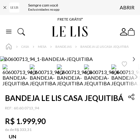
Sempre com você
ABRIR
ENTREGA EXPRESSA*
Exclusividades no app
FRETE GRÁTIS*
BAIXE O APP
10% OFF NA PRIMEIRA COMPRA*
CASA
MESA
BANDEJAS
BANDEJA LE LIS CASA JEQUITIBÁ
BANDEJA LE LIS CASA JEQUITIBÁ
:
60.60.0713_94
R$
1
.
999
,
90
6
x de
R$
333
,
31
UN