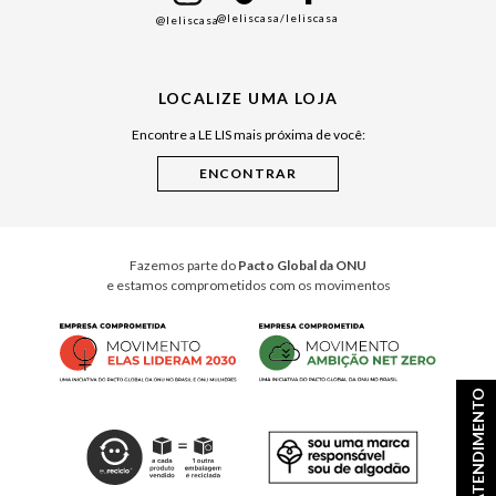
@leliscasa
/leliscasa
@leliscasa
Japão
Julián Manfredi
LOCALIZE UMA LOJA
Raízes do Pará
Encontre a LE LIS mais próxima de você:
Cuidados Casa
Instruções de Jogos
Minha Loja Le Lis
Le Lis Casa PRO
Fazemos parte do
Pacto Global da ONU
e estamos comprometidos com os movimentos
ATENDIMENTO