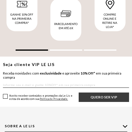
GANHE 10% OFF
COMPRE
NA PRIMEIRA
ONLINE E
COMPRA*
RETIRE NA
PARCELAMENTO
LOJA*
EM ATÉ 6X
Seja cliente
VIP
LE LIS
Receba novidades com
exclusividade
e aproveite
10%Off*
em sua primeira
compra
Aceito receber conteúdos e promoções da Le Lis e
QUERO SER VIP
estou de acordo com sua
Política de Privacidade.
SOBRE A LE LIS