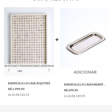
SELECIONE O TAMANHO PARA ADICIONAR
UN
ADICIONAR
BANDEJA LE LIS CASA JEQUITIBÁ
BANDEJA LE LIS CASA MADREPÉROLA I
R$ 1.999,90
R$ 299,90
6
x de
R$ 333,31
2
x de
R$ 149,95