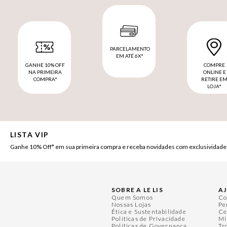
PARCELAMENTO
EM ATÉ 6X*
GANHE 10% OFF
COMPRE
NA PRIMEIRA
ONLINE E
COMPRA*
RETIRE E
LOJA*
LISTA VIP
Ganhe 10% Off* em sua primeira compra e receba novidades com exclusividade
SOBRE A LE LIS
A
Quem Somos
Co
Nossas Lojas
Pe
Ética e Sustentabilidade
Ce
Políticas de Privacidade
Mi
Políticas de Governança
Tr