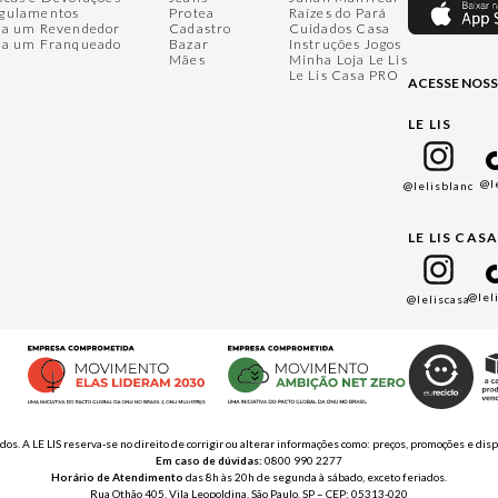
gulamentos
Protea
Raízes do Pará
ja um Revendedor
Cadastro
Cuidados Casa
ja um Franqueado
Bazar
Instruções Jogos
Mães
Minha Loja Le Lis
Le Lis Casa PRO
ACESSE NOSS
LE LIS
@l
@lelisblanc
LE LIS CAS
@lel
@leliscasa
ados. A LE LIS reserva-se no direito de corrigir ou alterar informações como: preços, promoções e 
Em caso de dúvidas:
0800 990 2277
Horário de Atendimento
das 8h às 20h de segunda à sábado, exceto feriados.
Rua Othão 405, Vila Leopoldina, São Paulo, SP – CEP: 05313-020