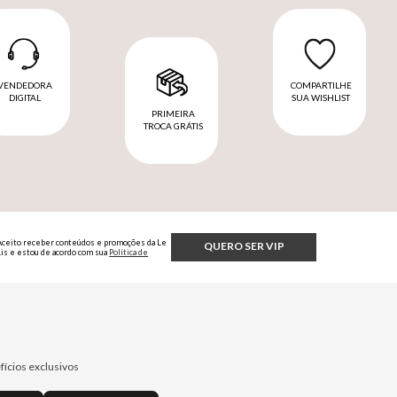
VENDEDORA
COMPARTILHE
DIGITAL
SUA WISHLIST
PRIMEIRA
TROCA GRÁTIS
Aceito receber conteúdos e promoções da Le
QUERO SER VIP
Lis e estou de acordo com sua
Política de
Privacidade.
fícios exclusivos