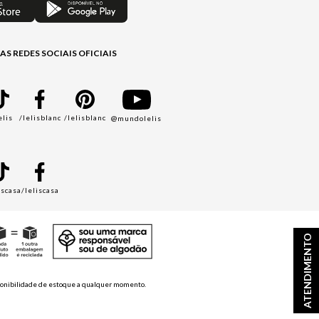
AS REDES SOCIAIS OFICIAIS
elis
/lelisblanc
/lelisblanc
@mundolelis
A
iscasa
/leliscasa
ATENDIMENTO
disponibilidade de estoque a qualquer momento.