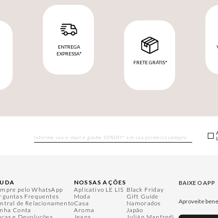
ENTREGA
EXPRESSA*
FRETE GRÁTIS*
M
JUDA
NOSSAS AÇÕES
BAIXE O APP
mpre pelo WhatsApp
Aplicativo LE LIS
Black Friday
rguntas Frequentes
Moda
Gift Guide
Aproveite bene
ntral de Relacionamento
Casa
Namorados
nha Conta
Aroma
Japão
ocas e Devoluções
Jeans
Julián Manfredi