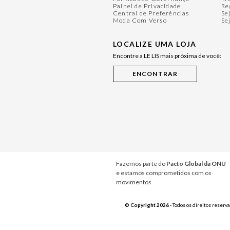
Painel de Privacidade
Re
Central de Preferências
Se
Moda Com Verso
Se
LOCALIZE UMA LOJA
Encontre a LE LIS mais próxima de você:
Fazemos parte do
Pacto Global da ONU
e estamos comprometidos com os
movimentos
© Copyright 2026
- Todos os direitos reserv