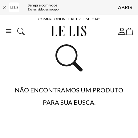
Sempre com você
ABRIR
10% OFF NA PRIMEIRA COMPRA*
Exclusividades no app
COMPRE ONLINE E RETIRE EM LOJA*
ENTREGA EXPRESSA*
FRETE GRÁTIS*
BAIXE O APP
10% OFF NA PRIMEIRA COMPRA*
NÃO ENCONTRAMOS UM PRODUTO
PARA SUA BUSCA.