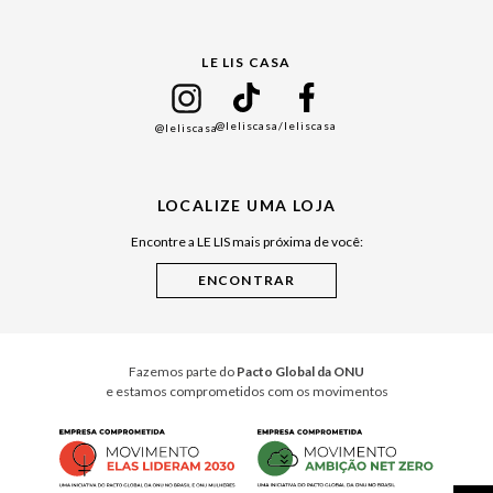
Gift Guide
LE LIS CASA
Mães
Namorados
@leliscasa
/leliscasa
@leliscasa
Japão
Julián Manfredi
LOCALIZE UMA LOJA
Raízes do Pará
Encontre a LE LIS mais próxima de você:
Cuidados Casa
Instruções de Jogos
Minha Loja Le Lis
Le Lis Casa PRO
Fazemos parte do
Pacto Global da ONU
e estamos comprometidos com os movimentos