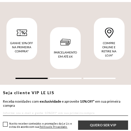
GANHE 10% OFF
COMPRE
NA PRIMEIRA
ONLINE E
COMPRA*
RETIRE NA
PARCELAMENTO
LOJA*
EM ATÉ 6X
Seja cliente
VIP
LE LIS
Receba novidades com
exclusividade
e aproveite
10%Off*
em sua primeira
compra
Aceito receber conteúdos e promoções da Le Lis e
QUERO SER VIP
estou de acordo com sua
Política de Privacidade.