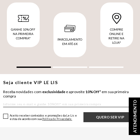
GANHE 10% OFF
COMPRE
NA PRIMEIRA
ONLINE E
COMPRA*
RETIRE NA
PARCELAMENTO
LOJA*
EM ATÉ 6X
Seja cliente
VIP
LE LIS
Receba novidades com
exclusividade
e aproveite
10%Off*
em sua primeira
compra
ATENDIMENTO
Aceito receber conteúdos e promoções da Le Lis e
QUERO SER VIP
estou de acordo com sua
Política de Privacidade.