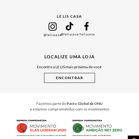
Gift Guide
LE LIS CASA
Mães
Namorados
@leliscasa
/leliscasa
@leliscasa
Japão
Julián Manfredi
LOCALIZE UMA LOJA
Raízes do Pará
Encontre a LE LIS mais próxima de você:
Cuidados Casa
Instruções de Jogos
Minha Loja Le Lis
Le Lis Casa PRO
Fazemos parte do
Pacto Global da ONU
e estamos comprometidos com os movimentos