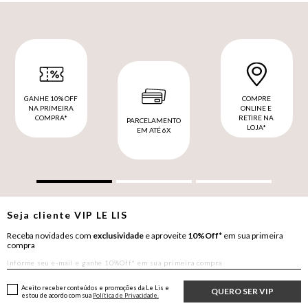
GANHE 10% OFF
COMPRE
NA PRIMEIRA
ONLINE E
COMPRA*
RETIRE NA
PARCELAMENTO
LOJA*
EM ATÉ 6X
Seja cliente
VIP
LE LIS
Receba novidades com
exclusividade
e aproveite
10%Off*
em sua primeira
compra
Aceito receber conteúdos e promoções da Le Lis e
QUERO SER VIP
estou de acordo com sua
Política de Privacidade.