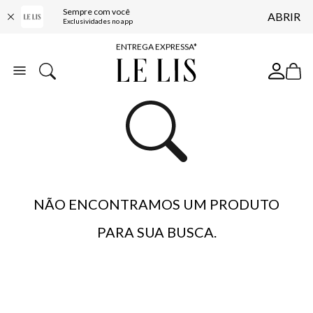
Sempre com você
ABRIR
COMPRE ONLINE E RETIRE EM LOJA*
Exclusividades no app
ENTREGA EXPRESSA*
FRETE GRÁTIS*
BAIXE O APP
10% OFF NA PRIMEIRA COMPRA*
NÃO ENCONTRAMOS UM PRODUTO
PARA SUA BUSCA.