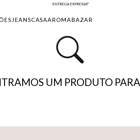
ENTREGA EXPRESSA*
FRETE GRÁTIS*
ÕES
JEANS
CASA
AROMA
BAZAR
BAIXE O APP
10% OFF NA PRIMEIRA COMPRA*
TRAMOS UM PRODUTO PARA 