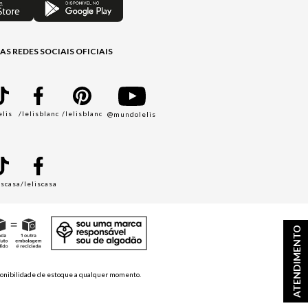
AS REDES SOCIAIS OFICIAIS
elis
/lelisblanc
/lelisblanc
@mundolelis
A
iscasa
/leliscasa
ATENDIMENTO
disponibilidade de estoque a qualquer momento.