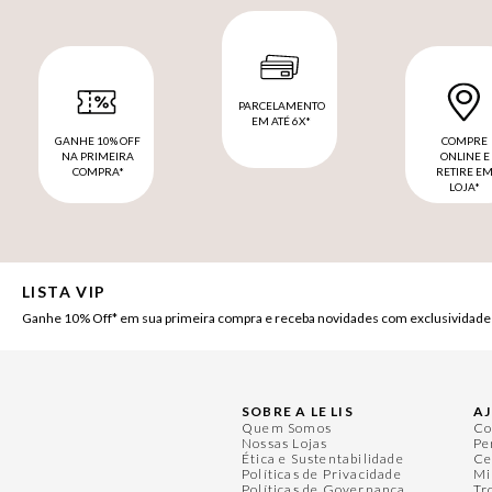
PARCELAMENTO
EM ATÉ 6X*
GANHE 10% OFF
COMPRE
NA PRIMEIRA
ONLINE E
COMPRA*
RETIRE E
LOJA*
LISTA VIP
Ganhe 10% Off* em sua primeira compra e receba novidades com exclusividade
SOBRE A LE LIS
A
Quem Somos
Co
Nossas Lojas
Pe
Ética e Sustentabilidade
Ce
Políticas de Privacidade
Mi
Políticas de Governança
Tr