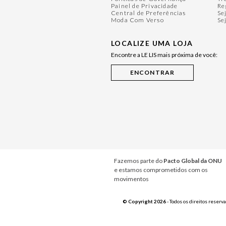
Painel de Privacidade
Re
Central de Preferências
Se
Moda Com Verso
Se
LOCALIZE UMA LOJA
Encontre a LE LIS mais próxima de você:
Fazemos parte do
Pacto Global da ONU
e estamos comprometidos com os
movimentos
© Copyright 2026
- Todos os direitos reserv