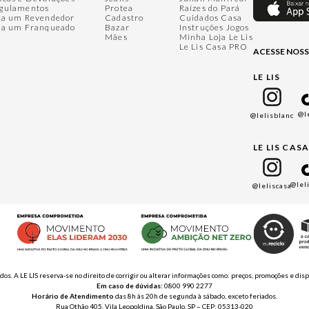
gulamentos
Protea
Raízes do Pará
ja um Revendedor
Cadastro
Cuidados Casa
ja um Franqueado
Bazar
Instruções Jogos
Mães
Minha Loja Le Lis
Le Lis Casa PRO
ACESSE NOSS
LE LIS
@l
@lelisblanc
LE LIS CAS
@lel
@leliscasa
ados. A LE LIS reserva-se no direito de corrigir ou alterar informações como: preços, promoções e 
Em caso de dúvidas:
0800 990 2277
Horário de Atendimento
das 8h às 20h de segunda à sábado, exceto feriados.
Rua Othão 405, Vila Leopoldina, São Paulo, SP – CEP: 05313-020