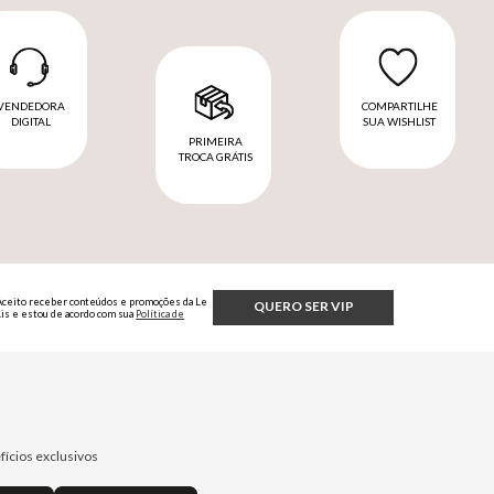
VENDEDORA
COMPARTILHE
DIGITAL
SUA WISHLIST
PRIMEIRA
TROCA GRÁTIS
Aceito receber conteúdos e promoções da Le
QUERO SER VIP
Lis e estou de acordo com sua
Política de
Privacidade.
fícios exclusivos