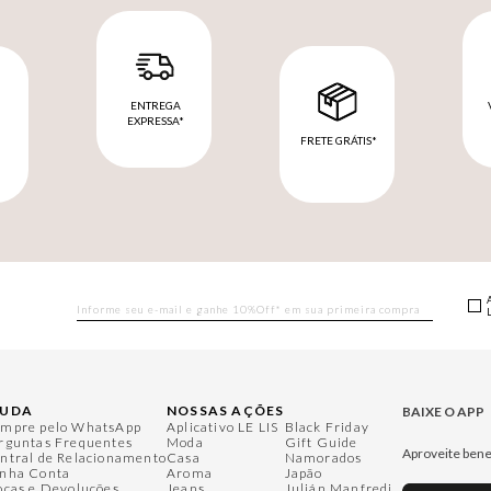
ENTREGA
EXPRESSA*
FRETE GRÁTIS*
M
JUDA
NOSSAS AÇÕES
BAIXE O APP
mpre pelo WhatsApp
Aplicativo LE LIS
Black Friday
rguntas Frequentes
Moda
Gift Guide
Aproveite bene
ntral de Relacionamento
Casa
Namorados
nha Conta
Aroma
Japão
ocas e Devoluções
Jeans
Julián Manfredi