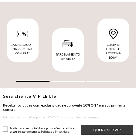
GANHE 10% OFF
COMPRE
NA PRIMEIRA
ONLINE E
COMPRA*
RETIRE NA
PARCELAMENTO
LOJA*
EM ATÉ 6X
Seja cliente
VIP
LE LIS
Receba novidades com
exclusividade
e aproveite
10%Off*
em sua primeira
compra
Aceito receber conteúdos e promoções da Le Lis e
QUERO SER VIP
estou de acordo com sua
Política de Privacidade.