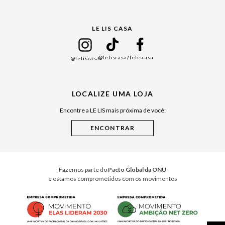
Gift Guide
LE LIS CASA
Mães
Namorados
@leliscasa
/leliscasa
@leliscasa
Japão
Julián Manfredi
LOCALIZE UMA LOJA
Raízes do Pará
Encontre a LE LIS mais próxima de você:
Cuidados Casa
Instruções de Jogos
Minha Loja Le Lis
Le Lis Casa PRO
Fazemos parte do
Pacto Global da ONU
e estamos comprometidos com os movimentos