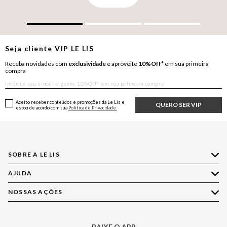
Seja cliente
VIP
LE LIS
Receba novidades com
exclusividade
e aproveite
10%Off*
em sua primeira
compra
Aceito receber conteúdos e promoções da Le Lis e
QUERO SER VIP
estou de acordo com sua
Política de Privacidade.
SOBRE A LE LIS
AJUDA
Quem Somos
Nossas Lojas
NOSSAS AÇÕES
Compre pelo WhatsApp
Ética e Sustentabilidade
Perguntas Frequentes
Aplicativo LE LIS
Política de Privacidade
Central de Relacionamento
BAIXE O APP