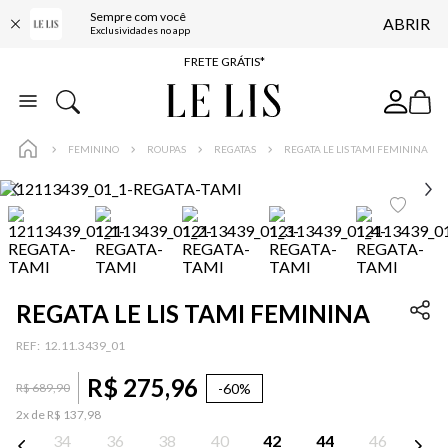
Sempre com você
ABRIR
ENTREGA EXPRESSA*
Exclusividades no app
FRETE GRÁTIS*
BAIXE O APP
10% OFF NA PRIMEIRA COMPRA*
FEMININO
ROUPAS
REGATAS
REGATA LE LIS TAMI FEMININA
REGATA LE LIS TAMI FEMININA
:
12.11.3439_01
R$
275
,
96
-
60%
R$
689
,
90
2
x de
R$
137
,
98
34
36
38
40
42
44
46