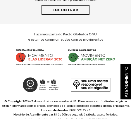
Cuidados Casa
Instruções de Jogos
Minha Loja Le Lis
Le Lis Casa PRO
Fazemos parte do
Pacto Global da ONU
e estamos comprometidos com os movimentos
ATENDIMENTO
© Copyright 2026
- Todos os direitos reservados. A LE LIS reserva-se no direito de corrigir ou
alterar informações como: preços, promoções e disponibilidade de estoque a qualquer momento.
Em caso de dúvidas:
0800 990 2277
Horário de Atendimento
das 8h às 20h de segunda à sábado, exceto feriados.
Rua Othão 405, Vila Leopoldina, São Paulo, SP – CEP: 05313-020
VESTE S.A. ESTILO | CNPJ: 49.669.856/0001-43