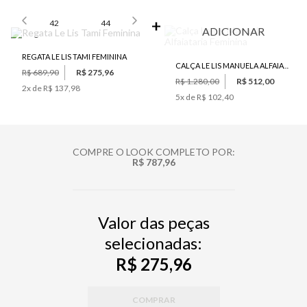
SELECIONE O TAMANHO PARA ADICIONAR
42
44
ADICIONAR
REGATA LE LIS TAMI FEMININA
CALÇA LE LIS MANUELA ALFAIATARIA FEMININA
R$ 689,90
R$ 275,96
R$ 1.280,00
R$ 512,00
2
x de
R$ 137,98
5
x de
R$ 102,40
COMPRE O LOOK COMPLETO POR:
R$ 787,96
Valor das peças
selecionadas:
R$ 275,96
COMPRAR