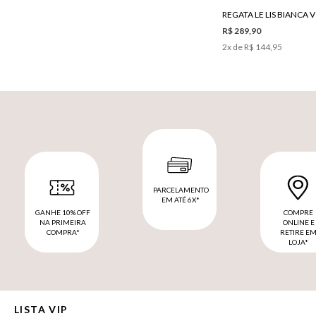
R$ 289,90
2
x de
R$ 144,95
PARCELAMENTO
EM ATÉ 6X*
GANHE 10% OFF
COMPRE
NA PRIMEIRA
ONLINE E
COMPRA*
RETIRE E
LOJA*
LISTA VIP