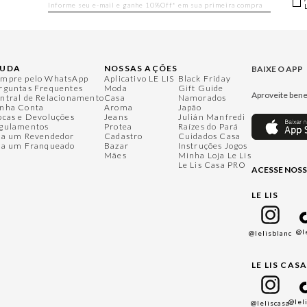
JUDA
NOSSAS AÇÕES
BAIXE O APP
mpre pelo WhatsApp
Aplicativo LE LIS
Black Friday
rguntas Frequentes
Moda
Gift Guide
Aproveite bene
ntral de Relacionamento
Casa
Namorados
nha Conta
Aroma
Japão
ocas e Devoluções
Jeans
Julián Manfredi
gulamentos
Protea
Raízes do Pará
ja um Revendedor
Cadastro
Cuidados Casa
ja um Franqueado
Bazar
Instruções Jogos
Mães
Minha Loja Le Lis
Le Lis Casa PRO
ACESSE NOSS
LE LIS
@l
@lelisblanc
LE LIS CAS
@lel
@leliscasa