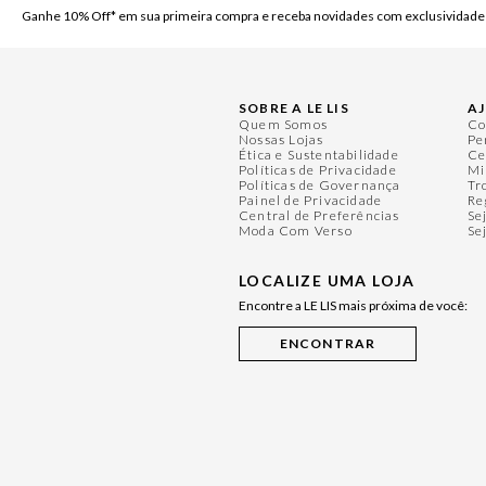
Ganhe 10% Off* em sua primeira compra e receba novidades com exclusividade
SOBRE A LE LIS
A
Quem Somos
Co
Nossas Lojas
Pe
Ética e Sustentabilidade
Ce
Políticas de Privacidade
Mi
Políticas de Governança
Tr
Painel de Privacidade
Re
Central de Preferências
Se
Moda Com Verso
Se
LOCALIZE UMA LOJA
Encontre a LE LIS mais próxima de você: