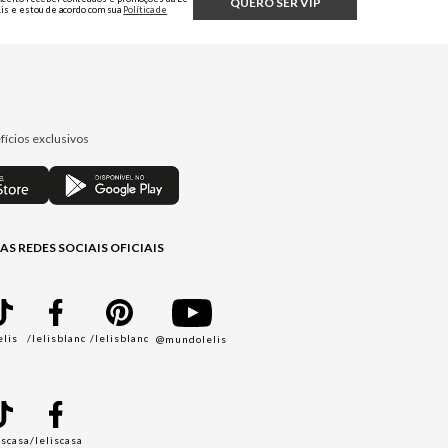
QUERO SER VIP
Lis e estou de acordo com sua
Política de
Privacidade.
fícios exclusivos
AS REDES SOCIAIS OFICIAIS
elis
/lelisblanc
/lelisblanc
@mundolelis
A
iscasa
/leliscasa