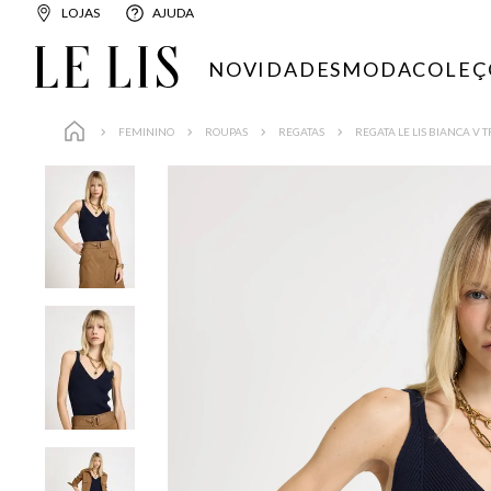
LOJAS
AJUDA
NOVIDADES
MODA
COLEÇ
FEMININO
ROUPAS
REGATAS
REGATA LE LIS BIANCA V 