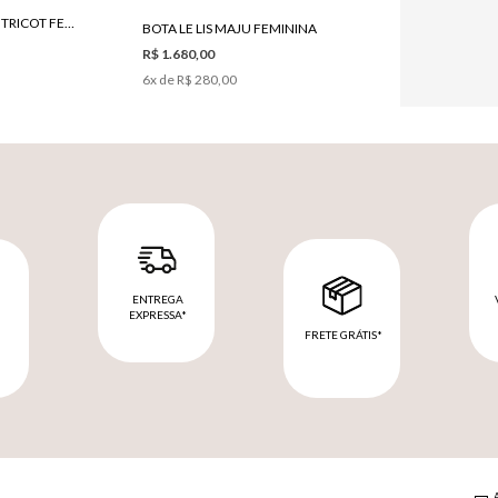
REGATA LE LIS BIANCA V TRICOT FEMININA
BOTA LE LIS MAJU FEMININA
R$ 1.680,00
6
x de
R$ 280,00
ENTREGA
EXPRESSA*
FRETE GRÁTIS*
M