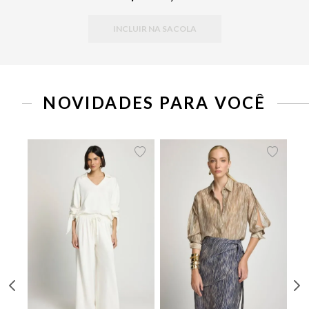
INCLUIR NA SACOLA
PP
P
M
G
34
36
38
40
42
44
46
NOVIDADES PARA VOCÊ