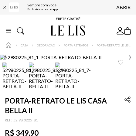
ENTREGA EXPRESSA*
Sempre com você
ABRIR
Exclusividades no app
FRETE GRÁTIS*
BAIXE O APP
10% OFF NA PRIMEIRA COMPRA*
COMPRE ONLINE E RETIRE EM LOJA*
CASA
DECORAÇÃO
PORTA RETRATOS
PORTA-RETRATO LE LIS CASA BELLA II
ENTREGA EXPRESSA*
FRETE GRÁTIS*
BAIXE O APP
10% OFF NA PRIMEIRA COMPRA*
PORTA-RETRATO LE LIS CASA
BELLA II
:
52.98.0225_81
R$
349
,
90