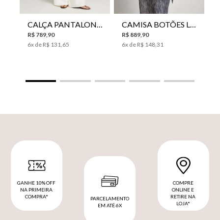
CALÇA PANTALONA LE LIS HORI FEMININA
CAMISA BOTÕES LE LIS YANNA FEMININA
R$
789
,
90
R$
889
,
90
6
x de
R$
131
,
65
6
x de
R$
148
,
31
GANHE 10% OFF
COMPRE
NA PRIMEIRA
ONLINE E
COMPRA*
RETIRE NA
PARCELAMENTO
LOJA*
EM ATÉ 6X