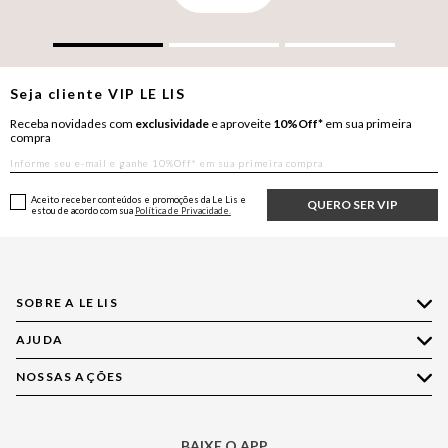
Seja cliente
VIP
LE LIS
Receba novidades com
exclusividade
e aproveite
10%Off*
em sua primeira
compra
Aceito receber conteúdos e promoções da Le Lis e
QUERO SER VIP
estou de acordo com sua
Política de Privacidade.
SOBRE A LE LIS
AJUDA
Quem Somos
Nossas Lojas
NOSSAS AÇÕES
Compre pelo WhatsApp
Ética e Sustentabilidade
Perguntas Frequentes
Aplicativo LE LIS
Política de Privacidade
Central de Relacionamento
BAIXE O APP
Moda