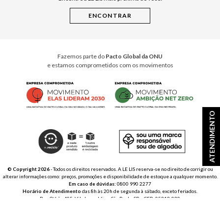
Instruções de Jogos
Minha Loja Le Lis
Le Lis Casa PRO
Fazemos parte do
Pacto Global da ONU
e estamos comprometidos com os movimentos
ATENDIMENTO
© Copyright 2026
- Todos os direitos reservados. A LE LIS reserva-se no direito de corrigir ou
alterar informações como: preços, promoções e disponibilidade de estoque a qualquer momento.
Em caso de dúvidas:
0800 990 2277
Horário de Atendimento
das 8h às 20h de segunda à sábado, exceto feriados.
Rua Othão 405, Vila Leopoldina, São Paulo, SP – CEP: 05313-020
VESTE S.A. ESTILO | CNPJ: 49.669.856/0001-43