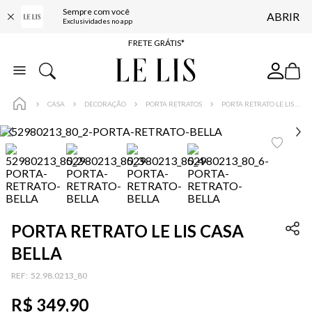
Sempre com você
ABRIR
ENTREGA EXPRESSA*
Exclusividades no app
FRETE GRÁTIS*
BAIXE O APP
10% OFF NA PRIMEIRA COMPRA*
CASA
DECORAÇÃO
PORTA RETRATOS
PORTA RETRATO LE LIS CASA BELLA
PORTA RETRATO LE LIS CASA
BELLA
:
52.98.0213_80
R$
349
,
90