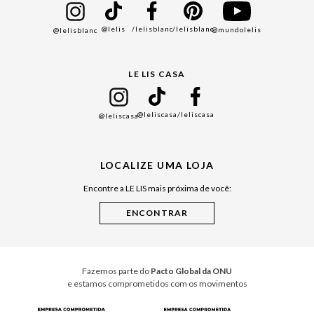
Bazar
@lelis
/lelisblanc
/lelisblanc
@mundolelis
@lelisblanc
Black Friday
Gift Guide
LE LIS CASA
Mães
Namorados
@leliscasa
/leliscasa
@leliscasa
Japão
Julián Manfredi
LOCALIZE UMA LOJA
Raízes do Pará
Encontre a LE LIS mais próxima de você:
Cuidados Casa
Instruções de Jogos
Minha Loja Le Lis
Le Lis Casa PRO
Fazemos parte do
Pacto Global da ONU
e estamos comprometidos com os movimentos