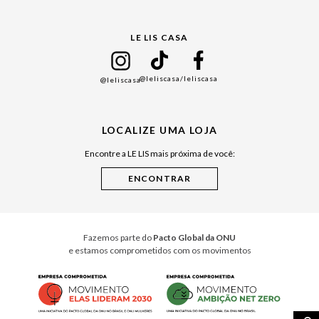
Gift Guide
LE LIS CASA
Mães
Namorados
@leliscasa
/leliscasa
@leliscasa
Japão
Julián Manfredi
LOCALIZE UMA LOJA
Raízes do Pará
Encontre a LE LIS mais próxima de você:
Cuidados Casa
Instruções de Jogos
Minha Loja Le Lis
Le Lis Casa PRO
Fazemos parte do
Pacto Global da ONU
e estamos comprometidos com os movimentos