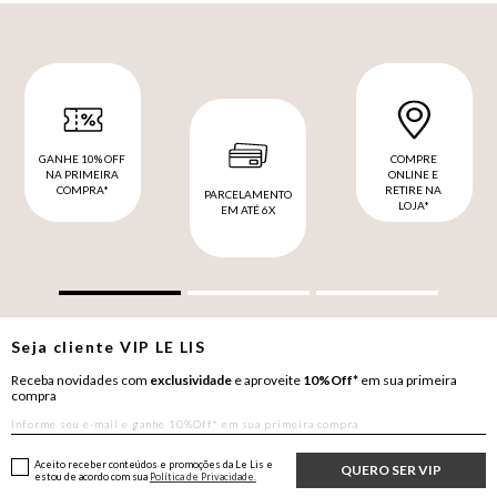
GANHE 10% OFF
COMPRE
NA PRIMEIRA
ONLINE E
COMPRA*
RETIRE NA
PARCELAMENTO
LOJA*
EM ATÉ 6X
Seja cliente
VIP
LE LIS
Receba novidades com
exclusividade
e aproveite
10%Off*
em sua primeira
compra
Aceito receber conteúdos e promoções da Le Lis e
QUERO SER VIP
estou de acordo com sua
Política de Privacidade.