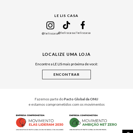
Gift Guide
LE LIS CASA
Mães
Namorados
@leliscasa
/leliscasa
@leliscasa
Japão
Julián Manfredi
LOCALIZE UMA LOJA
Raízes do Pará
Encontre a LE LIS mais próxima de você:
Cuidados Casa
Instruções de Jogos
Minha Loja Le Lis
Le Lis Casa PRO
Fazemos parte do
Pacto Global da ONU
e estamos comprometidos com os movimentos