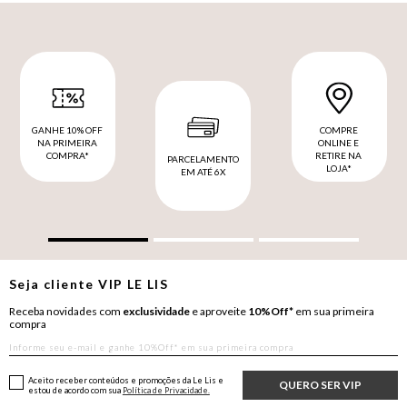
GANHE 10% OFF
COMPRE
NA PRIMEIRA
ONLINE E
COMPRA*
RETIRE NA
PARCELAMENTO
LOJA*
EM ATÉ 6X
Seja cliente
VIP
LE LIS
Receba novidades com
exclusividade
e aproveite
10%Off*
em sua primeira
compra
Aceito receber conteúdos e promoções da Le Lis e
QUERO SER VIP
estou de acordo com sua
Política de Privacidade.