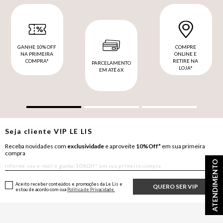
GANHE 10% OFF
COMPRE
NA PRIMEIRA
ONLINE E
COMPRA*
RETIRE NA
PARCELAMENTO
LOJA*
EM ATÉ 6X
Seja cliente
VIP
LE LIS
Receba novidades com
exclusividade
e aproveite
10%Off*
em sua primeira
compra
ATENDIMENTO
Aceito receber conteúdos e promoções da Le Lis e
QUERO SER VIP
estou de acordo com sua
Política de Privacidade.