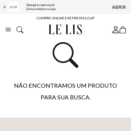
Sempre com você
ABRIR
10% OFF NA PRIMEIRA COMPRA*
Exclusividades no app
COMPRE ONLINE E RETIRE EM LOJA*
ENTREGA EXPRESSA*
FRETE GRÁTIS*
BAIXE O APP
10% OFF NA PRIMEIRA COMPRA*
NÃO ENCONTRAMOS UM PRODUTO
PARA SUA BUSCA.