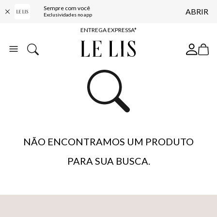
Sempre com você
ABRIR
COMPRE ONLINE E RETIRE EM LOJA*
Exclusividades no app
ENTREGA EXPRESSA*
FRETE GRÁTIS*
BAIXE O APP
10% OFF NA PRIMEIRA COMPRA*
NÃO ENCONTRAMOS UM PRODUTO
PARA SUA BUSCA.
…