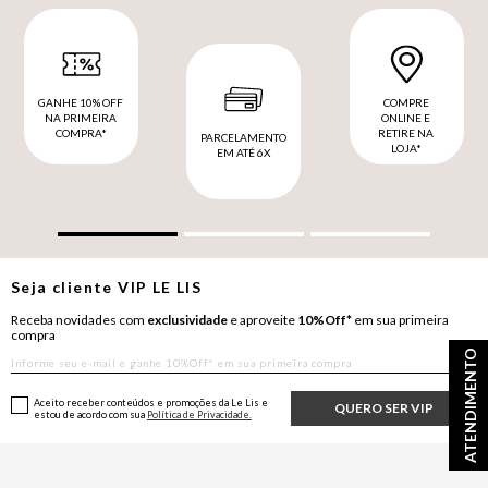
GANHE 10% OFF
COMPRE
NA PRIMEIRA
ONLINE E
COMPRA*
RETIRE NA
PARCELAMENTO
LOJA*
EM ATÉ 6X
Seja cliente
VIP
LE LIS
Receba novidades com
exclusividade
e aproveite
10%Off*
em sua primeira
compra
ATENDIMENTO
Aceito receber conteúdos e promoções da Le Lis e
QUERO SER VIP
estou de acordo com sua
Política de Privacidade.