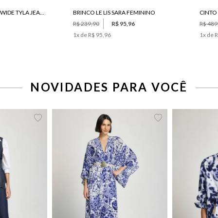
CALÇA LE LIS PANTA WIDE TYLA JEANS FEMININA
BRINCO LE LIS SARA FEMININO
R$ 239,90
R$ 95,96
R$ 489
1
x de
R$ 95,96
1
x de
R
NOVIDADES PARA VOCÊ