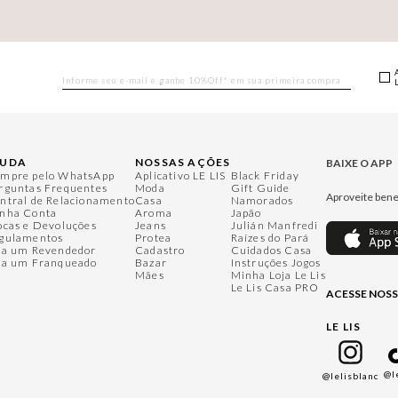
JUDA
NOSSAS AÇÕES
BAIXE O APP
mpre pelo WhatsApp
Aplicativo LE LIS
Black Friday
rguntas Frequentes
Moda
Gift Guide
Aproveite bene
ntral de Relacionamento
Casa
Namorados
nha Conta
Aroma
Japão
ocas e Devoluções
Jeans
Julián Manfredi
gulamentos
Protea
Raízes do Pará
ja um Revendedor
Cadastro
Cuidados Casa
ja um Franqueado
Bazar
Instruções Jogos
Mães
Minha Loja Le Lis
Le Lis Casa PRO
ACESSE NOSS
LE LIS
@l
@lelisblanc