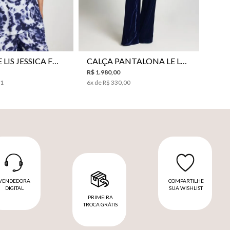
38
40
42
44
46
34
36
38
40
42
44
CAMISA LE LIS JESSICA FEMININA
CALÇA PANTALONA LE LIS SONIA FEMININA
R$
1
.
980
,
00
31
6
x de
R$
330
,
00
VENDEDORA
COMPARTILHE
DIGITAL
SUA WISHLIST
PRIMEIRA
TROCA GRÁTIS