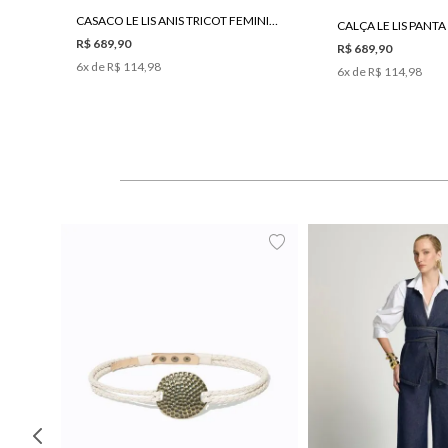
CASACO LE LIS ANIS TRICOT FEMININO
R$ 689,90
R$ 689,90
6
x de
R$ 114,98
6
x de
R$ 114,98