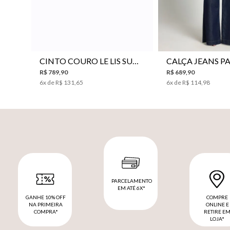
P
M
G
34
36
38
40
CINTO COURO LE LIS SUKI FEMININO
R$
789
,
90
R$
689
,
90
6
x de
R$
131
,
65
6
x de
R$
114
,
98
PARCELAMENTO
EM ATÉ 6X*
GANHE 10% OFF
COMPRE
NA PRIMEIRA
ONLINE E
COMPRA*
RETIRE E
LOJA*