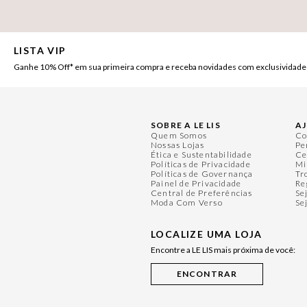
LISTA VIP
Ganhe 10% Off* em sua primeira compra e receba novidades com exclusividade
SOBRE A LE LIS
A
Quem Somos
Co
Nossas Lojas
Pe
Ética e Sustentabilidade
Ce
Políticas de Privacidade
Mi
Políticas de Governança
Tr
Painel de Privacidade
Re
Central de Preferências
Se
Moda Com Verso
Se
LOCALIZE UMA LOJA
Encontre a LE LIS mais próxima de você: