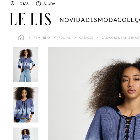
LOJAS
AJUDA
NOVIDADES
MODA
COLEÇ
FEMININO
ROUPAS
CASACOS
CASACO LE LIS ANIS TRIC