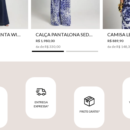
42
44
34
36
38
40
42
44
34
36
CALÇA JEANS PANTA WIDE LE LIS ISIS FEMININA
CALÇA PANTALONA SEDA LE LIS AKARI FEMININA
R$
1
.
980
,
00
R$
889
,
90
6
x de
R$
330
,
00
6
x de
R$
148
,
ENTREGA
EXPRESSA*
FRETE GRÁTIS*
M