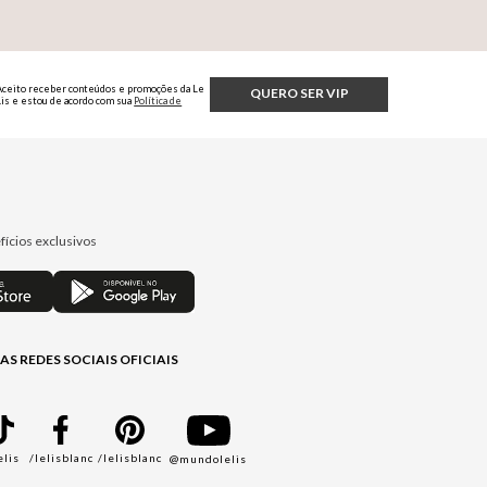
Aceito receber conteúdos e promoções da Le
QUERO SER VIP
Lis e estou de acordo com sua
Política de
Privacidade.
fícios exclusivos
AS REDES SOCIAIS OFICIAIS
elis
/lelisblanc
/lelisblanc
@mundolelis