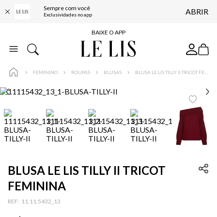
Sempre com você
ABRIR
FRETE GRÁTIS*
Exclusividades no app
BAIXE O APP
10% OFF NA PRIMEIRA COMPRA*
COMPRE ONLINE E RETIRE EM LOJA*
FEMININO
ROUPAS
BLUSAS
BLUSA LE LIS TILLY II TRICOT FEMININA
ENTREGA EXPRESSA*
FRETE GRÁTIS*
BAIXE O APP
10% OFF NA PRIMEIRA COMPRA*
BLUSA LE LIS TILLY II TRICOT
FEMININA
:
11.11.5432_13