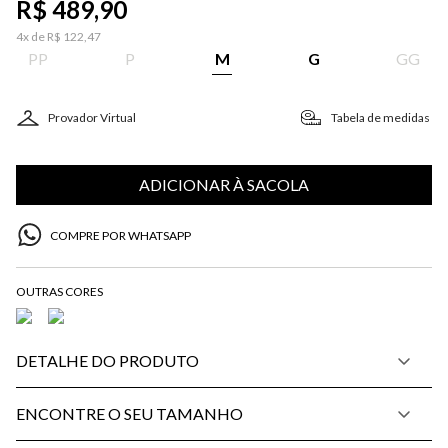
R$
489
,
90
4
x de
R$
122
,
47
PP
P
M
G
GG
Provador Virtual
Tabela de medidas
ADICIONAR À SACOLA
COMPRE POR WHATSAPP
DETALHE DO PRODUTO
ENCONTRE O SEU TAMANHO