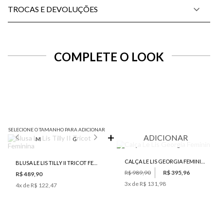
TROCAS E DEVOLUÇÕES
COMPLETE O LOOK
SELECIONE O TAMANHO PARA ADICIONAR
ADICIONAR
M
G
CALÇA LE LIS GEORGIA FEMININA
BLUSA LE LIS TILLY II TRICOT FEMININA
R$ 989,90
R$ 395,96
R$ 489,90
3
x de
R$ 131,98
4
x de
R$ 122,47