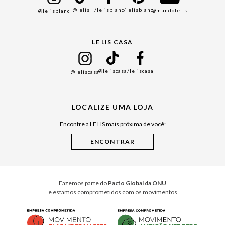
@lelis
/lelisblanc
/lelisblanc
@mundolelis
@lelisblanc
Black Friday
Gift Guide
LE LIS CASA
Mães
Namorados
@leliscasa
/leliscasa
@leliscasa
Japão
Julián Manfredi
LOCALIZE UMA LOJA
Raízes do Pará
Encontre a LE LIS mais próxima de você:
Cuidados Casa
Instruções de Jogos
Minha Loja Le Lis
Le Lis Casa PRO
Fazemos parte do
Pacto Global da ONU
e estamos comprometidos com os movimentos