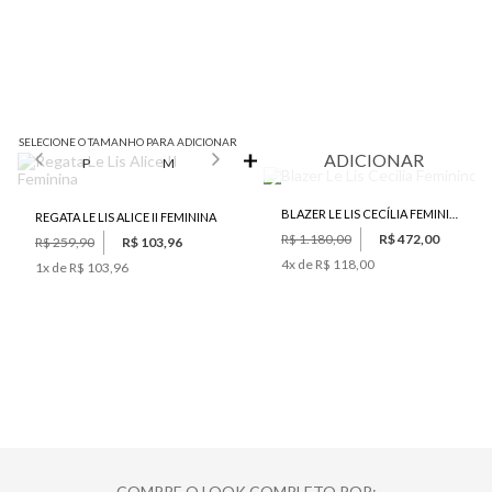
SELECIONE O TAMANHO PARA ADICIONAR
ADICIONAR
P
M
BLAZER LE LIS CECÍLIA FEMININO
REGATA LE LIS ALICE II FEMININA
R$ 1.180,00
R$ 472,00
R$ 259,90
R$ 103,96
4
x de
R$ 118,00
1
x de
R$ 103,96
COMPRE O LOOK COMPLETO POR: