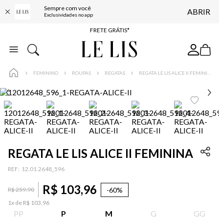
ENTREGA EXPRESSA*
Sempre com você
ABRIR
Exclusividades no app
FRETE GRÁTIS*
BAIXE O APP
10% OFF NA PRIMEIRA COMPRA*
COMPRE ONLINE E RETIRE EM LOJA*
FEMININO
ROUPAS
REGATAS
REGATA LE LIS ALICE II FEMININA
ENTREGA EXPRESSA*
FRETE GRÁTIS*
BAIXE O APP
10% OFF NA PRIMEIRA COMPRA*
REGATA LE LIS ALICE II FEMININA
:
12.01.2648_596
R$
103
,
96
-
60%
R$
259
,
90
1
x de
R$
103
,
96
PP
P
M
G
GG