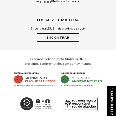
@leliscasa
/leliscasa
@leliscasa
Japão
Julián Manfredi
LOCALIZE UMA LOJA
Raízes do Pará
Encontre a LE LIS mais próxima de você:
Cuidados Casa
Instruções de Jogos
Minha Loja Le Lis
Le Lis Casa PRO
Fazemos parte do
Pacto Global da ONU
e estamos comprometidos com os movimentos
ATENDIMENTO