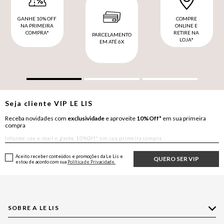
GANHE 10% OFF
COMPRE
NA PRIMEIRA
ONLINE E
COMPRA*
RETIRE NA
PARCELAMENTO
LOJA*
EM ATÉ 6X
Seja cliente
VIP
LE LIS
Receba novidades com
exclusividade
e aproveite
10%Off*
em sua primeira
compra
Aceito receber conteúdos e promoções da Le Lis e
QUERO SER VIP
estou de acordo com sua
Política de Privacidade.
SOBRE A LE LIS