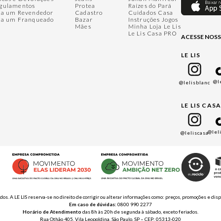
gulamentos
Protea
Raízes do Pará
ja um Revendedor
Cadastro
Cuidados Casa
ja um Franqueado
Bazar
Instruções Jogos
Mães
Minha Loja Le Lis
Le Lis Casa PRO
ACESSE NOSS
LE LIS
@l
@lelisblanc
LE LIS CAS
@lel
@leliscasa
ados. A LE LIS reserva-se no direito de corrigir ou alterar informações como: preços, promoções e 
Em caso de dúvidas:
0800 990 2277
Horário de Atendimento
das 8h às 20h de segunda à sábado, exceto feriados.
Rua Othão 405, Vila Leopoldina, São Paulo, SP – CEP: 05313-020