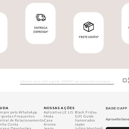
ENTREGA
EXPRESSA*
FRETE GRÁTIS*
M
JUDA
NOSSAS AÇÕES
BAIXE O APP
mpre pelo WhatsApp
Aplicativo LE LIS
Black Friday
rguntas Frequentes
Moda
Gift Guide
Aproveite bene
ntral de Relacionamento
Casa
Namorados
nha Conta
Aroma
Japão
ocas e Devoluções
Jeans
Julián Manfredi