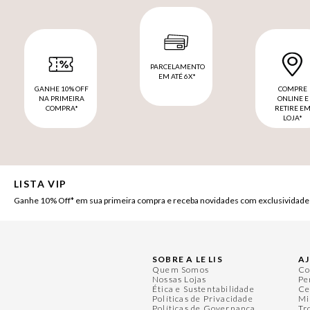
PARCELAMENTO
EM ATÉ 6X*
GANHE 10% OFF
COMPRE
NA PRIMEIRA
ONLINE E
COMPRA*
RETIRE E
LOJA*
LISTA VIP
Ganhe 10% Off* em sua primeira compra e receba novidades com exclusividade
SOBRE A LE LIS
A
Quem Somos
Co
Nossas Lojas
Pe
Ética e Sustentabilidade
Ce
Políticas de Privacidade
Mi
Políticas de Governança
Tr