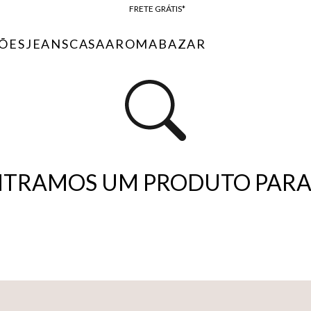
FRETE GRÁTIS*
BAIXE O APP
ÕES
JEANS
CASA
AROMA
BAZAR
10% OFF NA PRIMEIRA COMPRA*
TRAMOS UM PRODUTO PARA 