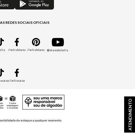
AS REDES SOCIAIS OFICIAIS
elis
/lelisblanc
/lelisblanc
@mundolelis
A
iscasa
/leliscasa
ATENDIMENTO
disponibilidade de estoque a qualquer momento.