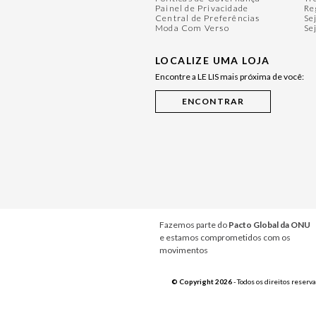
Painel de Privacidade
Re
Central de Preferências
Se
Moda Com Verso
Se
LOCALIZE UMA LOJA
Encontre a LE LIS mais próxima de você:
Fazemos parte do
Pacto Global da ONU
e estamos comprometidos com os
movimentos
© Copyright 2026
- Todos os direitos reserv