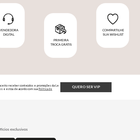
VENDEDORA
COMPARTILHE
DIGITAL
SUA WISHLIST
PRIMEIRA
TROCA GRÁTIS
Aceito receber conteúdos e promoções da Le
QUERO SER VIP
Lis e estou de acordo com sua
Política de
Privacidade.
fícios exclusivos