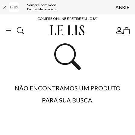
Sempre com você
ABRIR
10% OFF NA PRIMEIRA COMPRA*
Exclusividades no app
COMPRE ONLINE E RETIRE EM LOJA*
ENTREGA EXPRESSA*
FRETE GRÁTIS*
BAIXE O APP
10% OFF NA PRIMEIRA COMPRA*
NÃO ENCONTRAMOS UM PRODUTO
PARA SUA BUSCA.