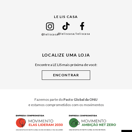
Gift Guide
LE LIS CASA
Mães
Namorados
@leliscasa
/leliscasa
@leliscasa
Japão
Julián Manfredi
LOCALIZE UMA LOJA
Raízes do Pará
Encontre a LE LIS mais próxima de você:
Cuidados Casa
Instruções de Jogos
Minha Loja Le Lis
Le Lis Casa PRO
Fazemos parte do
Pacto Global da ONU
e estamos comprometidos com os movimentos