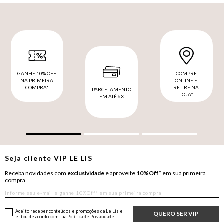
GANHE 10% OFF
COMPRE
NA PRIMEIRA
ONLINE E
COMPRA*
RETIRE NA
PARCELAMENTO
LOJA*
EM ATÉ 6X
Seja cliente
VIP
LE LIS
Receba novidades com
exclusividade
e aproveite
10%Off*
em sua primeira
compra
Aceito receber conteúdos e promoções da Le Lis e
QUERO SER VIP
estou de acordo com sua
Política de Privacidade.