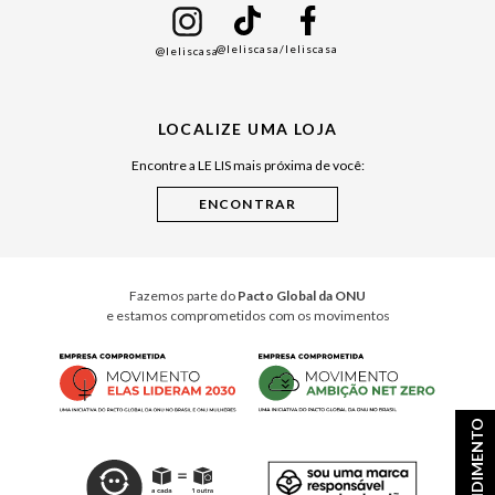
Namorados
@leliscasa
/leliscasa
@leliscasa
Japão
Julián Manfredi
LOCALIZE UMA LOJA
Raízes do Pará
Encontre a LE LIS mais próxima de você:
Cuidados Casa
Instruções de Jogos
Minha Loja Le Lis
Le Lis Casa PRO
Fazemos parte do
Pacto Global da ONU
e estamos comprometidos com os movimentos
ATENDIMENTO