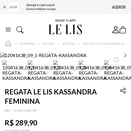
Sempre com você
ABRIR
FRETE GRÁTIS*
Exclusividades no app
BAIXE O APP
10% OFF NA PRIMEIRA COMPRA*
COMPRE ONLINE E RETIRE EM LOJA*
FEMININO
ROUPAS
REGATAS
REGATA LE LIS KASSANDRA FEMININA
ENTREGA EXPRESSA*
FRETE GRÁTIS*
BAIXE O APP
10% OFF NA PRIMEIRA COMPRA*
REGATA LE LIS KASSANDRA
FEMININA
…
:
12.04.1638_09
R$
289
,
90
2
x de
R$
144
,
95