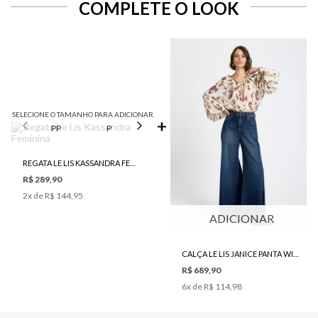
COMPLETE O LOOK
SELECIONE O TAMANHO PARA ADICIONAR
PP
P
M
G
REGATA LE LIS KASSANDRA FEMININA
R$ 289,90
2
x de
R$ 144,95
ADICIONAR
CALÇA LE LIS JANICE PANTA WIDE JEANS FEMININA
R$ 689,90
6
x de
R$ 114,98