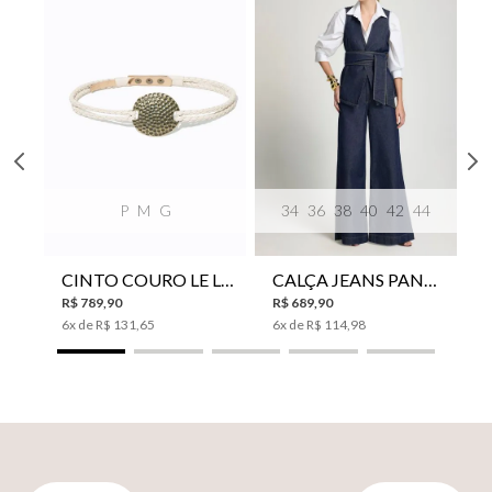
P
M
G
34
36
38
40
42
44
CINTO COURO LE LIS SUKI FEMININO
CALÇA JEANS PANTA WIDE LE LIS ISIS FEMININA
R$
789
,
90
R$
689
,
90
6
x de
R$
131
,
65
6
x de
R$
114
,
98