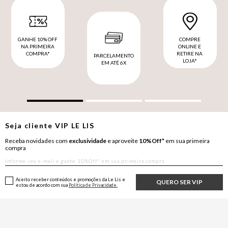
GANHE 10% OFF
COMPRE
NA PRIMEIRA
ONLINE E
COMPRA*
RETIRE NA
PARCELAMENTO
LOJA*
EM ATÉ 6X
Seja cliente
VIP
LE LIS
Receba novidades com
exclusividade
e aproveite
10%Off*
em sua primeira
compra
Aceito receber conteúdos e promoções da Le Lis e
QUERO SER VIP
estou de acordo com sua
Política de Privacidade.