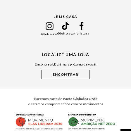
Gift Guide
LE LIS CASA
Mães
Namorados
@leliscasa
/leliscasa
@leliscasa
Japão
Julián Manfredi
LOCALIZE UMA LOJA
Raízes do Pará
Encontre a LE LIS mais próxima de você:
Cuidados Casa
Instruções de Jogos
Minha Loja Le Lis
Le Lis Casa PRO
Fazemos parte do
Pacto Global da ONU
e estamos comprometidos com os movimentos