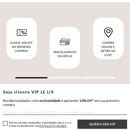
GANHE 10% OFF
COMPRE
NA PRIMEIRA
ONLINE E
COMPRA*
RETIRE NA
PARCELAMENTO
LOJA*
EM ATÉ 6X
Seja cliente
VIP
LE LIS
Receba novidades com
exclusividade
e aproveite
10%Off*
em sua primeira
compra
Aceito receber conteúdos e promoções da Le Lis e
QUERO SER VIP
estou de acordo com sua
Política de Privacidade.