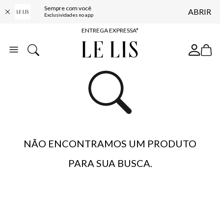
Sempre com você
ABRIR
COMPRE ONLINE E RETIRE EM LOJA*
Exclusividades no app
ENTREGA EXPRESSA*
FRETE GRÁTIS*
BAIXE O APP
10% OFF NA PRIMEIRA COMPRA*
NÃO ENCONTRAMOS UM PRODUTO
PARA SUA BUSCA.
…