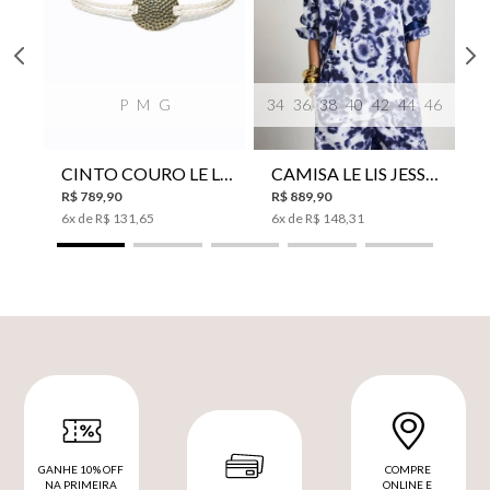
P
M
G
34
36
38
40
42
44
46
CINTO COURO LE LIS SUKI FEMININO
CAMISA LE LIS JESSICA FEMININA
R$
789
,
90
R$
889
,
90
6
x de
R$
131
,
65
6
x de
R$
148
,
31
GANHE 10% OFF
COMPRE
NA PRIMEIRA
ONLINE E