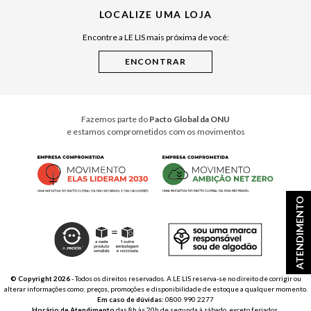
LOCALIZE UMA LOJA
Raízes do Pará
Encontre a LE LIS mais próxima de você:
Cuidados Casa
Instruções de Jogos
Minha Loja Le Lis
Le Lis Casa PRO
Fazemos parte do
Pacto Global da ONU
e estamos comprometidos com os movimentos
ATENDIMENTO
© Copyright 2026
- Todos os direitos reservados. A LE LIS reserva-se no direito de corrigir ou
alterar informações como: preços, promoções e disponibilidade de estoque a qualquer momento.
Em caso de dúvidas:
0800 990 2277
Horário de Atendimento
das 8h às 20h de segunda à sábado, exceto feriados.