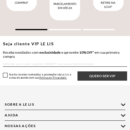
COMPRA*
RETIRE NA
PARCELAMENTO
LOJA*
EM ATÉ 6X
Seja cliente
VIP
LE LIS
Receba novidades com
exclusividade
e aproveite
10%Off*
em sua primeira
compra
Aceito receber conteúdos e promoções da Le Lis e
QUERO SER VIP
estou de acordo com sua
Política de Privacidade.
SOBRE A LE LIS
AJUDA
Quem Somos
Nossas Lojas
NOSSAS AÇÕES
Compre pelo WhatsApp