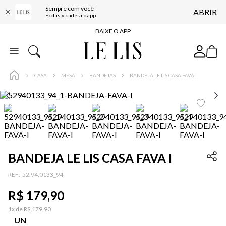
Sempre com você
ABRIR
BAIXE O APP
Exclusividades no app
10% OFF NA PRIMEIRA COMPRA*
COMPRE ONLINE E RETIRE EM LOJA*
ENTREGA EXPRESSA*
CASA
MESA
BANDEJAS
BANDEJA LE LIS CASA FAVA I
FRETE GRÁTIS*
BAIXE O APP
10% OFF NA PRIMEIRA COMPRA*
BANDEJA LE LIS CASA FAVA I
:
52.94.0133_94
R$
179
,
90
1
x de
R$
179
,
90
UN