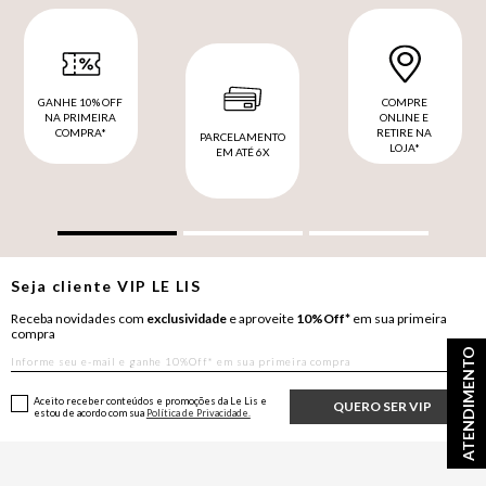
GANHE 10% OFF
COMPRE
NA PRIMEIRA
ONLINE E
COMPRA*
RETIRE NA
PARCELAMENTO
LOJA*
EM ATÉ 6X
Seja cliente
VIP
LE LIS
Receba novidades com
exclusividade
e aproveite
10%Off*
em sua primeira
compra
ATENDIMENTO
Aceito receber conteúdos e promoções da Le Lis e
QUERO SER VIP
estou de acordo com sua
Política de Privacidade.