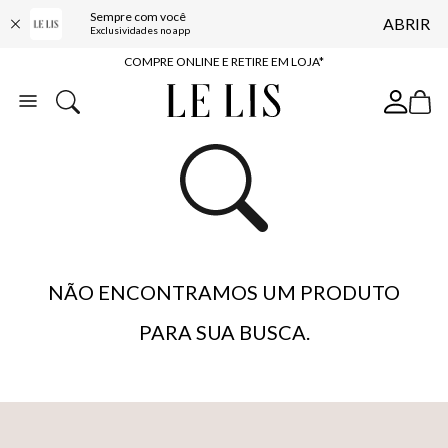
Sempre com você
ABRIR
10% OFF NA PRIMEIRA COMPRA*
Exclusividades no app
COMPRE ONLINE E RETIRE EM LOJA*
ENTREGA EXPRESSA*
FRETE GRÁTIS*
BAIXE O APP
10% OFF NA PRIMEIRA COMPRA*
NÃO ENCONTRAMOS UM PRODUTO
PARA SUA BUSCA.