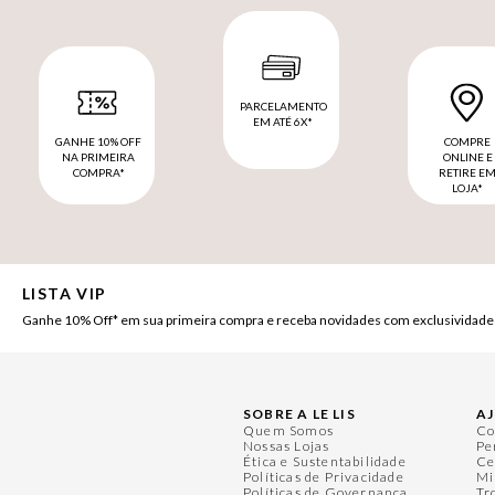
PARCELAMENTO
EM ATÉ 6X*
GANHE 10% OFF
COMPRE
NA PRIMEIRA
ONLINE E
COMPRA*
RETIRE E
LOJA*
LISTA VIP
Ganhe 10% Off* em sua primeira compra e receba novidades com exclusividade
SOBRE A LE LIS
A
Quem Somos
Co
Nossas Lojas
Pe
Ética e Sustentabilidade
Ce
Políticas de Privacidade
Mi
Políticas de Governança
Tr