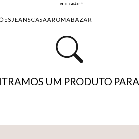
FRETE GRÁTIS*
BAIXE O APP
ÕES
JEANS
CASA
AROMA
BAZAR
10% OFF NA PRIMEIRA COMPRA*
TRAMOS UM PRODUTO PARA 