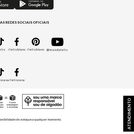
AS REDES SOCIAIS OFICIAIS
elis
/lelisblanc
/lelisblanc
@mundolelis
A
iscasa
/leliscasa
ATENDIMENTO
disponibilidade de estoque a qualquer momento.