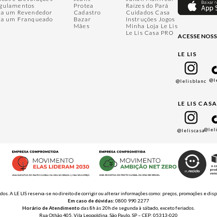
gulamentos
Protea
Raízes do Pará
ja um Revendedor
Cadastro
Cuidados Casa
ja um Franqueado
Bazar
Instruções Jogos
Mães
Minha Loja Le Lis
Le Lis Casa PRO
ACESSE NOSS
LE LIS
@l
@lelisblanc
LE LIS CAS
@lel
@leliscasa
ados. A LE LIS reserva-se no direito de corrigir ou alterar informações como: preços, promoções e 
Em caso de dúvidas:
0800 990 2277
Horário de Atendimento
das 8h às 20h de segunda à sábado, exceto feriados.
Rua Othão 405, Vila Leopoldina, São Paulo, SP – CEP: 05313-020