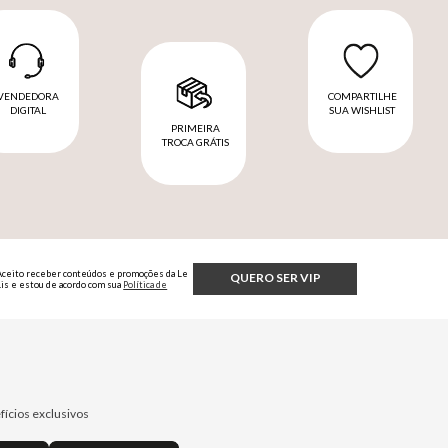
VENDEDORA
COMPARTILHE
DIGITAL
SUA WISHLIST
PRIMEIRA
TROCA GRÁTIS
Aceito receber conteúdos e promoções da Le
QUERO SER VIP
Lis e estou de acordo com sua
Política de
Privacidade.
fícios exclusivos