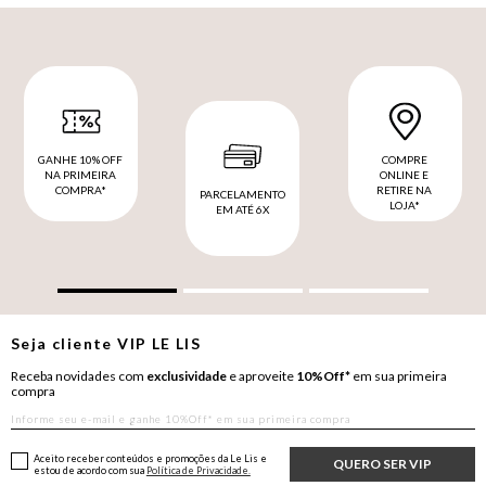
GANHE 10% OFF
COMPRE
NA PRIMEIRA
ONLINE E
COMPRA*
RETIRE NA
PARCELAMENTO
LOJA*
EM ATÉ 6X
Seja cliente
VIP
LE LIS
Receba novidades com
exclusividade
e aproveite
10%Off*
em sua primeira
compra
Aceito receber conteúdos e promoções da Le Lis e
QUERO SER VIP
estou de acordo com sua
Política de Privacidade.