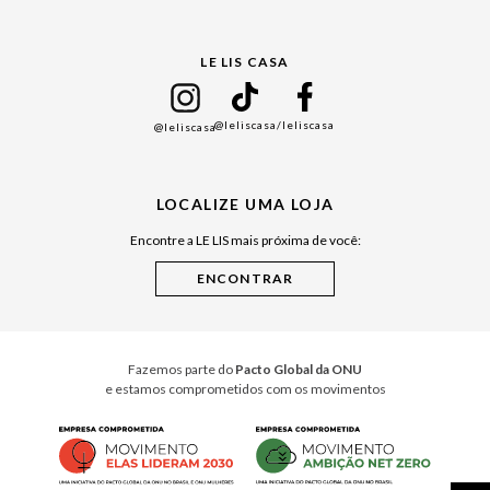
Gift Guide
LE LIS CASA
Mães
Namorados
@leliscasa
/leliscasa
@leliscasa
Japão
Julián Manfredi
LOCALIZE UMA LOJA
Raízes do Pará
Encontre a LE LIS mais próxima de você:
Cuidados Casa
Instruções de Jogos
Minha Loja Le Lis
Le Lis Casa PRO
Fazemos parte do
Pacto Global da ONU
e estamos comprometidos com os movimentos