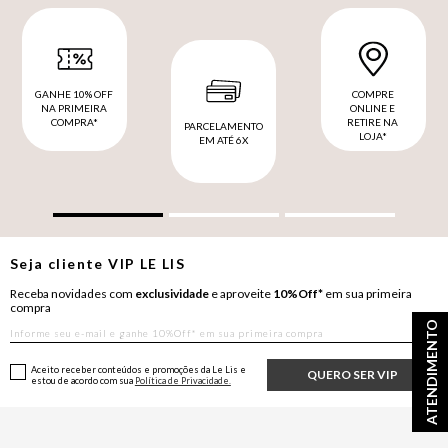
GANHE 10% OFF
COMPRE
NA PRIMEIRA
ONLINE E
COMPRA*
RETIRE NA
PARCELAMENTO
LOJA*
EM ATÉ 6X
Seja cliente
VIP
LE LIS
Receba novidades com
exclusividade
e aproveite
10%Off*
em sua primeira
compra
ATENDIMENTO
Aceito receber conteúdos e promoções da Le Lis e
QUERO SER VIP
estou de acordo com sua
Política de Privacidade.