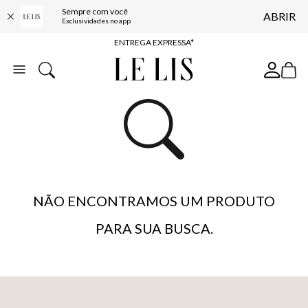
Sempre com você
ABRIR
COMPRE ONLINE E RETIRE EM LOJA*
Exclusividades no app
ENTREGA EXPRESSA*
FRETE GRÁTIS*
BAIXE O APP
10% OFF NA PRIMEIRA COMPRA*
NÃO ENCONTRAMOS UM PRODUTO
PARA SUA BUSCA.