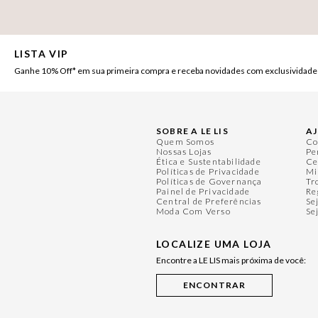
LISTA VIP
Ganhe 10% Off* em sua primeira compra e receba novidades com exclusividade
SOBRE A LE LIS
A
Quem Somos
Co
Nossas Lojas
Pe
Ética e Sustentabilidade
Ce
Políticas de Privacidade
Mi
Políticas de Governança
Tr
Painel de Privacidade
Re
Central de Preferências
Se
Moda Com Verso
Se
LOCALIZE UMA LOJA
Encontre a LE LIS mais próxima de você: