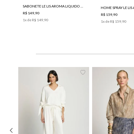
SABONETE LE LIS AROMA LIQUIDO MANDARINA
R$ 149,90
R$ 159,90
1
x de
R$ 149,90
1
x de
R$ 159,90
PP
P
M
G
34
36
38
40