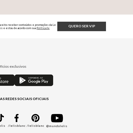
Aceito receber conteúdos e promoções da Le
QUERO SER VIP
Lis e estou de acordo com sua
Política de
Privacidade.
fícios exclusivos
AS REDES SOCIAIS OFICIAIS
elis
/lelisblanc
/lelisblanc
@mundolelis