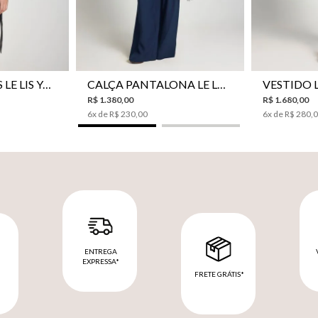
CAMISA BOTÕES LE LIS YANNA FEMININA
CALÇA PANTALONA LE LIS SAKURA II FEMININA
R$
1
.
380
,
00
R$
1
.
680
,
00
6
x de
R$
230
,
00
6
x de
R$
280
,
ENTREGA
EXPRESSA*
FRETE GRÁTIS*
M