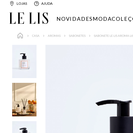
LOJAS
AJUDA
NOVIDADES
MODA
COLEÇ
CASA
AROMAS
SABONETES
SABONETE LE LIS AROMA 