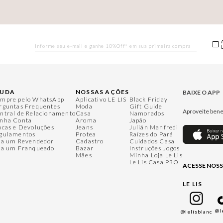
JUDA
NOSSAS AÇÕES
BAIXE O APP
mpre pelo WhatsApp
Aplicativo LE LIS
Black Friday
rguntas Frequentes
Moda
Gift Guide
Aproveite bene
ntral de Relacionamento
Casa
Namorados
nha Conta
Aroma
Japão
ocas e Devoluções
Jeans
Julián Manfredi
gulamentos
Protea
Raízes do Pará
ja um Revendedor
Cadastro
Cuidados Casa
ja um Franqueado
Bazar
Instruções Jogos
Mães
Minha Loja Le Lis
Le Lis Casa PRO
ACESSE NOSS
LE LIS
@l
@lelisblanc