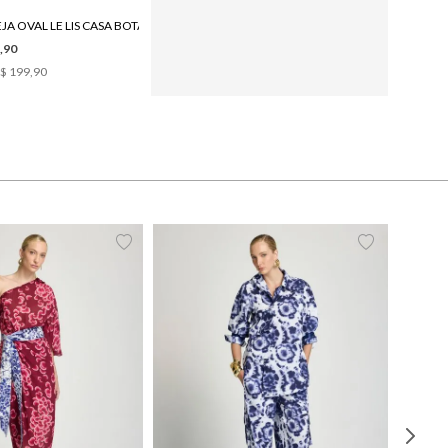
BANDEJA OVAL LE LIS CASA BOTÂNICA II
,90
$ 199,90
38
40
42
44
PP
P
M
G