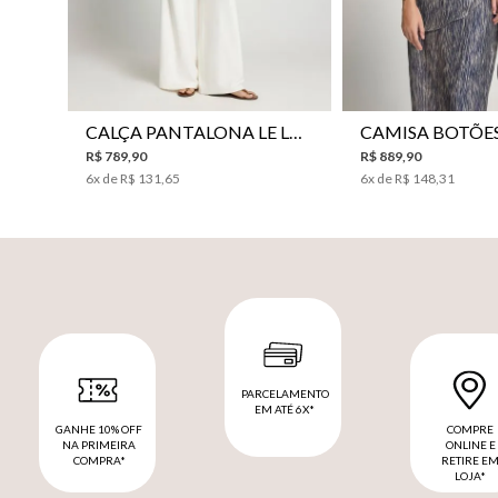
CALÇA PANTALONA LE LIS HORI FEMININA
R$
789
,
90
R$
889
,
90
6
x de
R$
131
,
65
6
x de
R$
148
,
31
PARCELAMENTO
EM ATÉ 6X*
GANHE 10% OFF
COMPRE
NA PRIMEIRA
ONLINE E
COMPRA*
RETIRE E
LOJA*