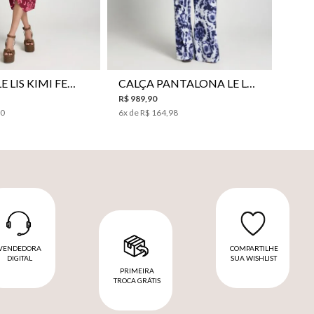
VESTIDO LE LIS KIMI FEMININO
CALÇA PANTALONA LE LIS JESSICA FEMININA
R$
989
,
90
00
6
x de
R$
164
,
98
VENDEDORA
COMPARTILHE
DIGITAL
SUA WISHLIST
PRIMEIRA
TROCA GRÁTIS