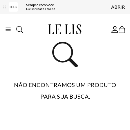
Sempre com você
ABRIR
COMPRE ONLINE E RETIRE EM LOJA*
Exclusividades no app
ENTREGA EXPRESSA*
FRETE GRÁTIS*
BAIXE O APP
10% OFF NA PRIMEIRA COMPRA*
NÃO ENCONTRAMOS UM PRODUTO
PARA SUA BUSCA.