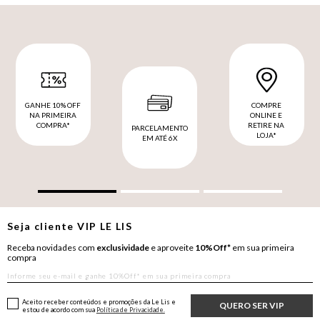
GANHE 10% OFF
COMPRE
NA PRIMEIRA
ONLINE E
COMPRA*
RETIRE NA
PARCELAMENTO
LOJA*
EM ATÉ 6X
Seja cliente
VIP
LE LIS
Receba novidades com
exclusividade
e aproveite
10%Off*
em sua primeira
compra
Aceito receber conteúdos e promoções da Le Lis e
QUERO SER VIP
estou de acordo com sua
Política de Privacidade.