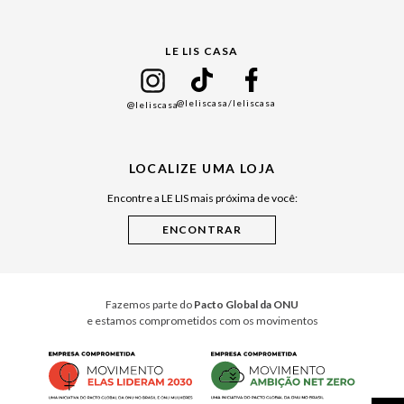
Gift Guide
LE LIS CASA
Mães
Namorados
@leliscasa
/leliscasa
@leliscasa
Japão
Julián Manfredi
LOCALIZE UMA LOJA
Raízes do Pará
Encontre a LE LIS mais próxima de você:
Cuidados Casa
Instruções de Jogos
Minha Loja Le Lis
Le Lis Casa PRO
Fazemos parte do
Pacto Global da ONU
e estamos comprometidos com os movimentos