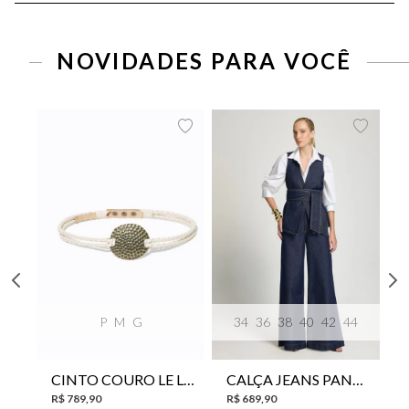
NOVIDADES PARA VOCÊ
P
M
G
34
36
38
40
42
44
CINTO COURO LE LIS SUKI FEMININO
CALÇA JEANS PANTA WIDE LE LIS ISIS FEMININA
R$
789
,
90
R$
689
,
90