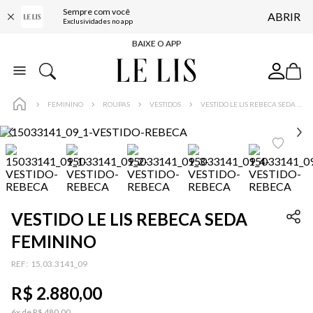
Sempre com você
ABRIR
FRETE GRÁTIS*
Exclusividades no app
BAIXE O APP
10% OFF NA PRIMEIRA COMPRA*
COMPRE ONLINE E RETIRE EM LOJA*
FEMININO
ROUPAS
VESTIDOS
VESTIDO LE LIS REBECA SEDA FEMININO
ENTREGA EXPRESSA*
FRETE GRÁTIS*
BAIXE O APP
10% OFF NA PRIMEIRA COMPRA*
VESTIDO LE LIS REBECA SEDA
FEMININO
…
:
15.03.3141_09
R$
2
.
880
,
00
6
x de
R$
480
,
00