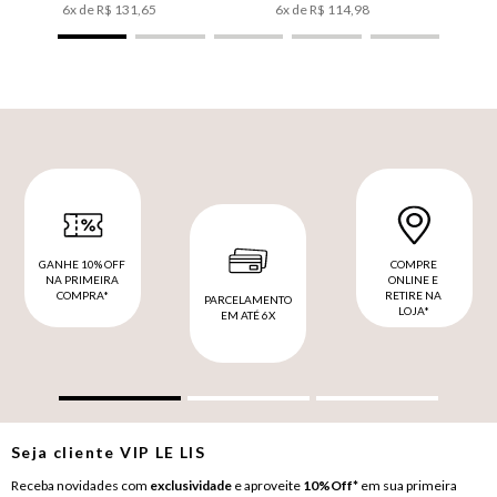
6
x de
R$
131
,
65
6
x de
R$
114
,
98
GANHE 10% OFF
COMPRE
NA PRIMEIRA
ONLINE E
COMPRA*
RETIRE NA
PARCELAMENTO
LOJA*
EM ATÉ 6X
Seja cliente
VIP
LE LIS
Receba novidades com
exclusividade
e aproveite
10%Off*
em sua primeira