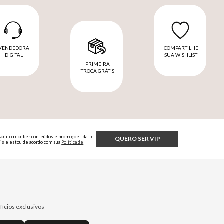
VENDEDORA
COMPARTILHE
DIGITAL
SUA WISHLIST
PRIMEIRA
TROCA GRÁTIS
Aceito receber conteúdos e promoções da Le
QUERO SER VIP
Lis e estou de acordo com sua
Política de
Privacidade.
fícios exclusivos