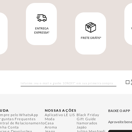
ENTREGA
EXPRESSA*
FRETE GRÁTIS*
M
JUDA
NOSSAS AÇÕES
BAIXE O APP
mpre pelo WhatsApp
Aplicativo LE LIS
Black Friday
rguntas Frequentes
Moda
Gift Guide
Aproveite bene
ntral de Relacionamento
Casa
Namorados
nha Conta
Aroma
Japão
ocas e Devoluções
Jeans
Julián Manfredi