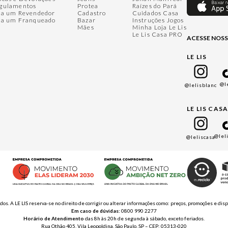
gulamentos
Protea
Raízes do Pará
ja um Revendedor
Cadastro
Cuidados Casa
ja um Franqueado
Bazar
Instruções Jogos
Mães
Minha Loja Le Lis
Le Lis Casa PRO
ACESSE NOSS
LE LIS
@l
@lelisblanc
LE LIS CAS
@lel
@leliscasa
ados. A LE LIS reserva-se no direito de corrigir ou alterar informações como: preços, promoções e 
Em caso de dúvidas:
0800 990 2277
Horário de Atendimento
das 8h às 20h de segunda à sábado, exceto feriados.
Rua Othão 405, Vila Leopoldina, São Paulo, SP – CEP: 05313-020