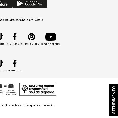
AS REDES SOCIAIS OFICIAIS
elis
/lelisblanc
/lelisblanc
@mundolelis
A
iscasa
/leliscasa
ATENDIMENTO
disponibilidade de estoque a qualquer momento.