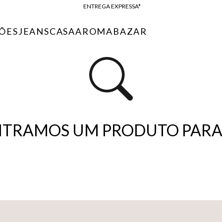
ENTREGA EXPRESSA*
FRETE GRÁTIS*
ÕES
JEANS
CASA
AROMA
BAZAR
BAIXE O APP
10% OFF NA PRIMEIRA COMPRA*
TRAMOS UM PRODUTO PARA 