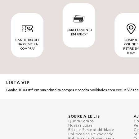
PARCELAMENTO
EM ATÉ 6X*
GANHE 10% OFF
COMPRE
NA PRIMEIRA
ONLINE E
COMPRA*
RETIRE E
LOJA*
LISTA VIP
Ganhe 10% Off* em sua primeira compra e receba novidades com exclusividade
SOBRE A LE LIS
A
Quem Somos
Co
Nossas Lojas
Pe
Ética e Sustentabilidade
Ce
Políticas de Privacidade
Mi
Políticas de Governança
Tr