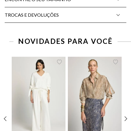
TROCAS E DEVOLUÇÕES
PP
P
M
G
34
36
38
40
42
44
46
NOVIDADES PARA VOCÊ