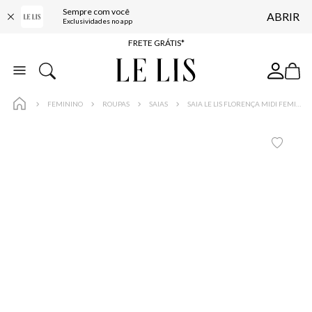
Sempre com você
ABRIR
ENTREGA EXPRESSA*
Exclusividades no app
FRETE GRÁTIS*
BAIXE O APP
10% OFF NA PRIMEIRA COMPRA*
FEMININO
ROUPAS
SAIAS
SAIA LE LIS FLORENÇA MIDI FEMININA