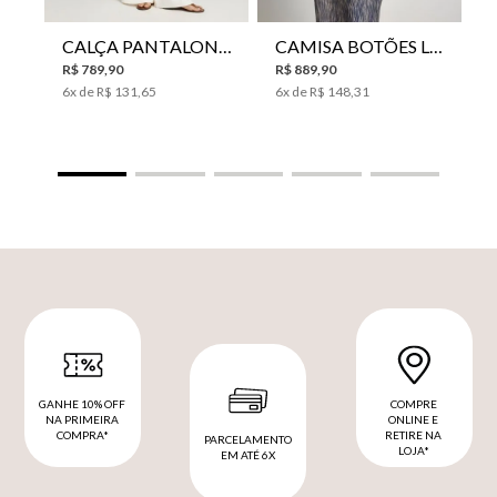
CALÇA PANTALONA LE LIS HORI FEMININA
CAMISA BOTÕES LE LIS YANNA FEMININA
R$
789
,
90
R$
889
,
90
6
x de
R$
131
,
65
6
x de
R$
148
,
31
GANHE 10% OFF
COMPRE
NA PRIMEIRA
ONLINE E
COMPRA*
RETIRE NA
PARCELAMENTO
LOJA*
EM ATÉ 6X