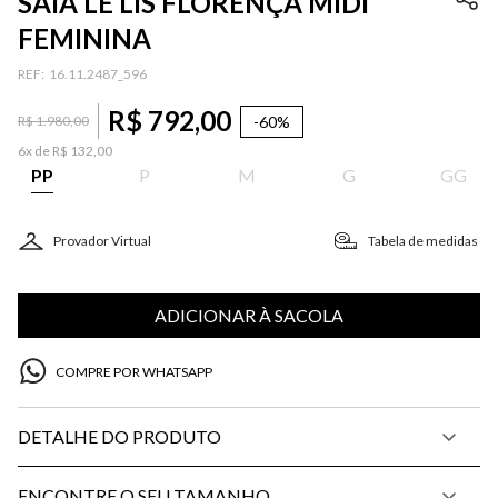
SAIA LE LIS FLORENÇA MIDI
FEMININA
:
16.11.2487_596
R$
792
,
00
-
60%
R$
1
.
980
,
00
6
x de
R$
132
,
00
PP
P
M
G
GG
Provador Virtual
Tabela de medidas
ADICIONAR À SACOLA
COMPRE POR WHATSAPP
DETALHE DO PRODUTO
ENCONTRE O SEU TAMANHO