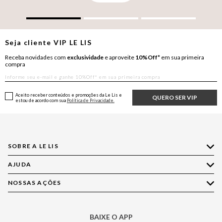
Seja cliente
VIP
LE LIS
Receba novidades com
exclusividade
e aproveite
10%Off*
em sua primeira
compra
Aceito receber conteúdos e promoções da Le Lis e
QUERO SER VIP
estou de acordo com sua
Política de Privacidade.
SOBRE A LE LIS
AJUDA
Quem Somos
Nossas Lojas
NOSSAS AÇÕES
Compre pelo WhatsApp
Ética e Sustentabilidade
Perguntas Frequentes
Aplicativo LE LIS
Política de Privacidade
Central de Relacionamento
BAIXE O APP
Moda