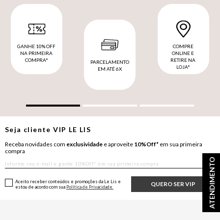
GANHE 10% OFF
COMPRE
NA PRIMEIRA
ONLINE E
COMPRA*
RETIRE NA
PARCELAMENTO
LOJA*
EM ATÉ 6X
Seja cliente
VIP
LE LIS
Receba novidades com
exclusividade
e aproveite
10%Off*
em sua primeira
compra
ATENDIMENTO
Aceito receber conteúdos e promoções da Le Lis e
QUERO SER VIP
estou de acordo com sua
Política de Privacidade.