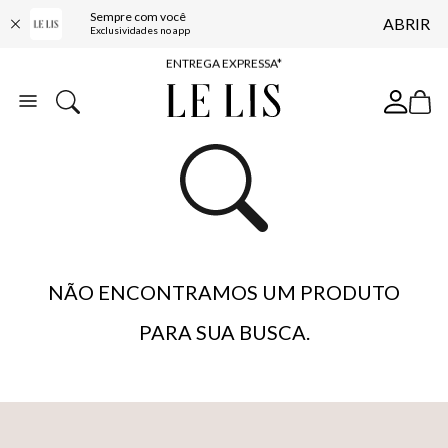
Sempre com você
ABRIR
COMPRE ONLINE E RETIRE EM LOJA*
Exclusividades no app
ENTREGA EXPRESSA*
FRETE GRÁTIS*
BAIXE O APP
10% OFF NA PRIMEIRA COMPRA*
NÃO ENCONTRAMOS UM PRODUTO
PARA SUA BUSCA.